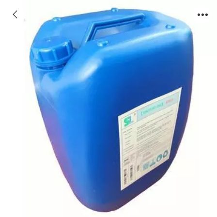
安阳循环水杀菌灭藻剂SM305配方